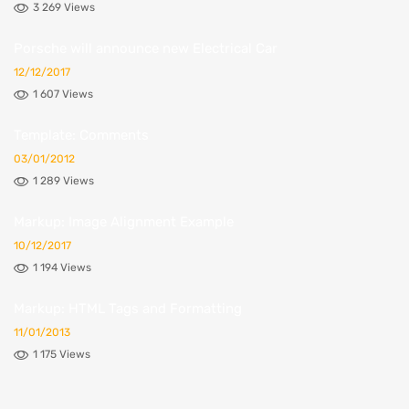
3 269 Views
Porsche will announce new Electrical Car
12/12/2017
1 607 Views
Template: Comments
03/01/2012
1 289 Views
Markup: Image Alignment Example
10/12/2017
1 194 Views
Markup: HTML Tags and Formatting
11/01/2013
1 175 Views