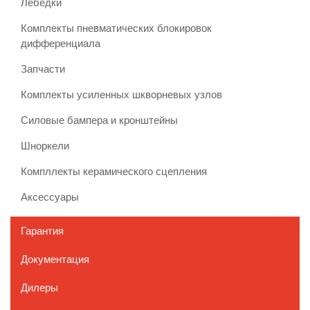
Лебедки
Комплекты пневматических блокировок
дифференциала
Запчасти
Комплекты усиленных шкворневых узлов
Силовые бампера и кронштейны
Шноркели
Компллекты керамического сцепления
Аксессуары
Гарантия
Документация
Дилеры