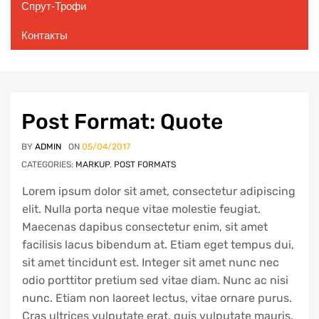
Спрут-Трофи
Контакты
Get readers excited from
Post Format: Quote
a very first sentence
BY
ADMIN
ON
05/04/2017
CATEGORIES:
MARKUP
,
POST FORMATS
Lorem ipsum dolor sit amet, consectetur adipiscing
elit. Nulla porta neque vitae molestie feugiat.
Maecenas dapibus consectetur enim, sit amet
facilisis lacus bibendum at. Etiam eget tempus dui,
sit amet tincidunt est. Integer sit amet nunc nec
odio porttitor pretium sed vitae diam. Nunc ac nisi
nunc. Etiam non laoreet lectus, vitae ornare purus.
Cras ultrices vulputate erat, quis vulputate mauris.