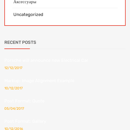
Аксессуары
Uncategorized
RECENT POSTS
Porsche will announce new Electrical Car
12/12/2017
Markup: Image Alignment Example
10/12/2017
Post Format: Quote
05/04/2017
Post Format: Gallery
10/12/2016