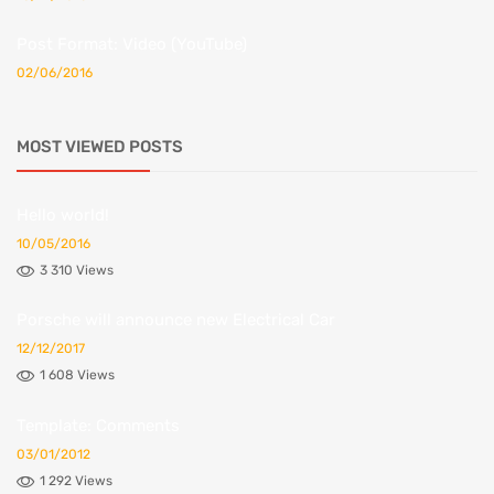
Post Format: Video (YouTube)
02/06/2016
MOST VIEWED POSTS
Hello world!
10/05/2016
3 310 Views
Porsche will announce new Electrical Car
12/12/2017
1 608 Views
Template: Comments
03/01/2012
1 292 Views