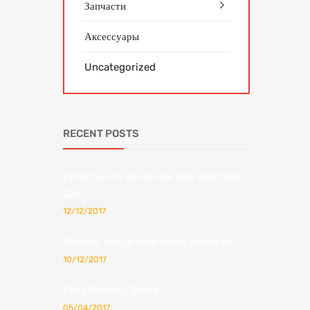
Запчасти
Аксессуары
Uncategorized
RECENT POSTS
Porsche will announce new Electrical
Car
12/12/2017
Markup: Image Alignment Example
10/12/2017
Post Format: Quote
05/04/2017