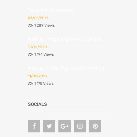
Template: Comments
03/01/2012
1 289 Views
Markup: Image Alignment Example
10/12/2017
1 194 Views
Markup: HTML Tags and Formatting
11/01/2013
1 175 Views
SOCIALS