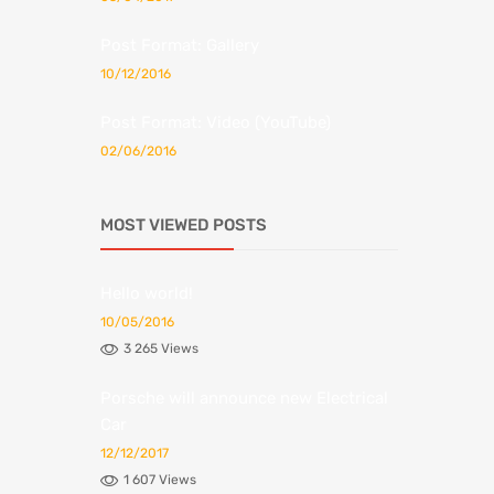
Post Format: Gallery
10/12/2016
Post Format: Video (YouTube)
02/06/2016
MOST VIEWED POSTS
Hello world!
10/05/2016
3 265 Views
Porsche will announce new Electrical
Car
12/12/2017
1 607 Views