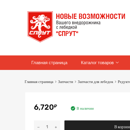
Skip
Главная страница
Каталог товаров
to
content
Главная страница
Запчасти
Запчасти для лебедок
Редукт
6,720
₽
В наличии
Количество
В корзи