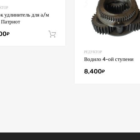
КТОР
к удлинитель для а/м
 Патриот
200
₽
В корзину
РЕДУКТОР
Водило 4-ой ступени
8,400
₽