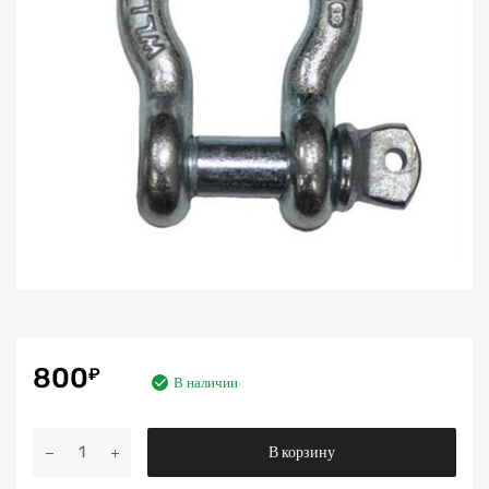
800
₽
В наличии
Количество
В корзину
Шакл