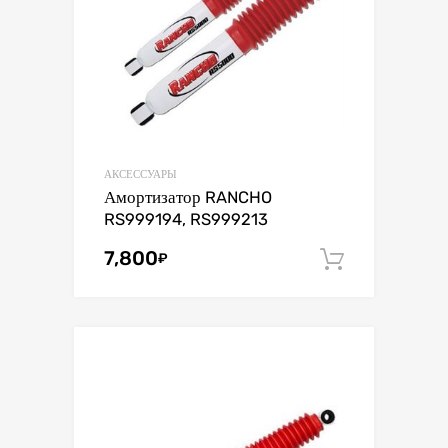
АКСЕССУАРЫ
Амортизатор RANCHO
RS999194, RS999213
7,800
₽
В корзин