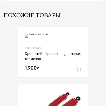
(скоба)
90мм,
палец
ПОХОЖИЕ ТОВАРЫ
23мм
АКСЕССУАРЫ
Кронштейн крепления дисковых
тормозов
1,900
₽
В корзин