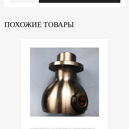
Комплект
шкворней
старого
образца
ПОХОЖИЕ ТОВАРЫ