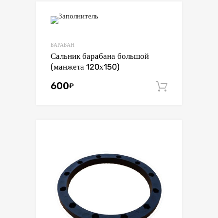
БАРАБАН
Сальник барабана большой
(манжета 120х150)
600
₽
В корзин